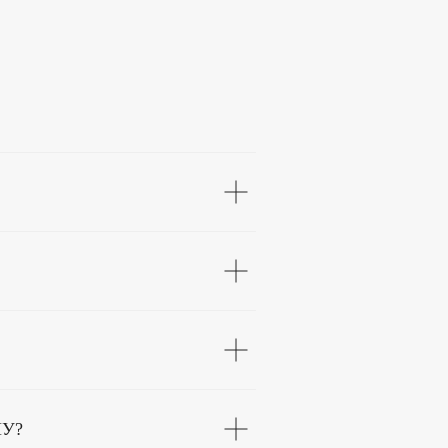
У?
ин Владимирович