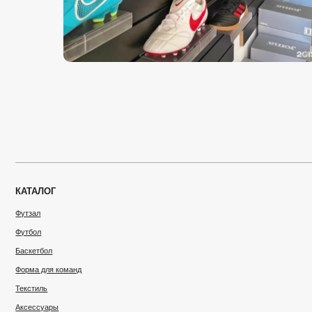
Футбол
Ежед
пре
Баскетбол
+7 
Форма для команд
Опл
Текстиль
Аксессуары
Нов
Дол
Конт
Пол
Согл
Согл
Разра