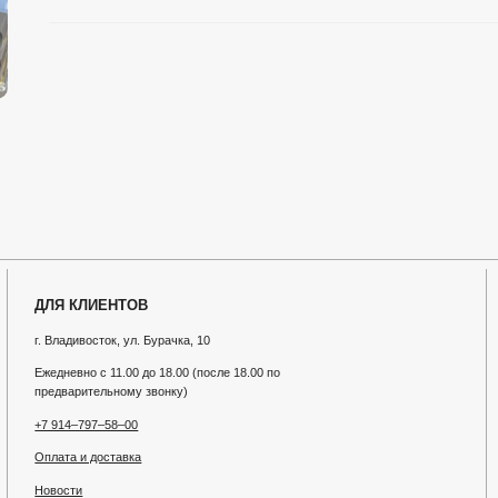
невно с 11.00 до 18.00 (после 18.00 по
ОГРНИП 316253600
дварительному звонку)
ИНН 032615499309
914‒797‒58‒00
ата и доставка
ости
ями
акты
итика конфиденциальности
асие на обработку ПД
асие на рассылку
ботка сайта
Filekova
.
ru
Все права защище