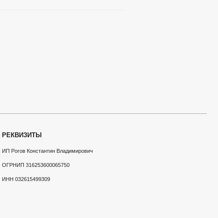
065750
ны