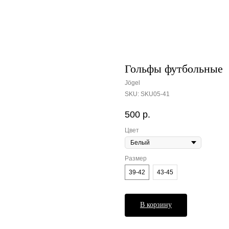
Гольфы футбольные
Jögel
SKU:
SKU05-41
500
р.
Цвет
Размер
39-42
43-45
В корзину