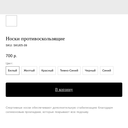
Носки противоскользящие
SKU:
SKU05-39
700
р.
Цвет:
Белый
Желтый
Красный
Темно-Синий
Черный
Синий
В корзину
Спортивные носки обеспечивают дополнительную стабилизацию благодаря
силиконовым прокладкам, которые покрывают всю подошву.