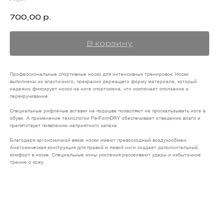
700,00
р.
В корзину
Профессиональные спортивные носки для интенсивных тренировок. Носки
выполнены из эластичного, прекрасно держащего форму материала, который
надежно фиксирует носок на ноге спортсмена, что исключает сползание и
перекручивание.
Специальные рифленые вставки на подошве позволяют не проскальзывать ноге в
обуви. А применение технологии PerFormDRY обеспечивает отведение влаги и
препятствует появлению неприятного запаха​.
Благодаря эргономичной вязке носки имеют превосходный воздухообмен.
Анатомическая конструкция для правой и левой ноги создает дополнительный
комфорт в носке. Специальные зоны усиления рассеивают удары и избыточное
трение о кожу.