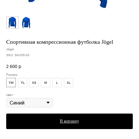
Спортивная компрессионная футболка Jögel
Jögel
SKU:
SKU05-33
2 600
р.
Размер
YM
YL
XS
M
L
XL
Цвет
В корзину