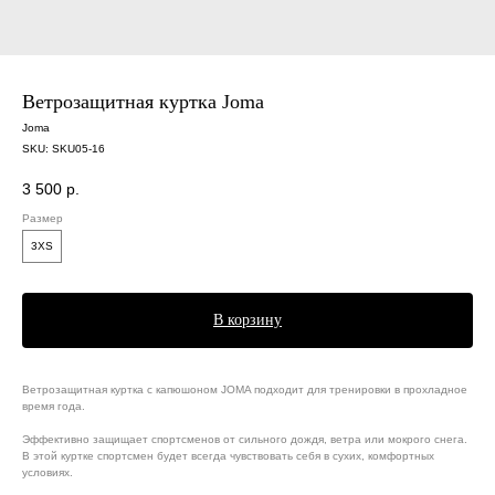
Ветрозащитная куртка Joma
Joma
SKU:
SKU05-16
3 500
р.
Размер
3XS
В корзину
Ветрозащитная куртка с капюшоном JOMA подходит для тренировки в прохладное
время года.
Эффективно защищает спортсменов от сильного дождя, ветра или мокрого снега.
В этой куртке спортсмен будет всегда чувствовать себя в сухих, комфортных
условиях.