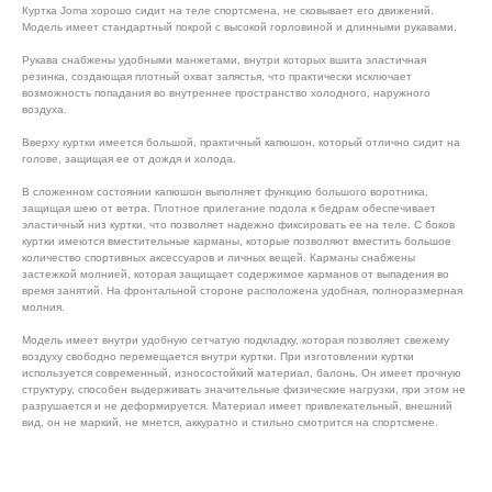
Куртка Joma хорошо сидит на теле спортсмена, не сковывает его движений.
Модель имеет стандартный покрой с высокой горловиной и длинными рукавами.
Рукава снабжены удобными манжетами, внутри которых вшита эластичная
резинка, создающая плотный охват запястья, что практически исключает
возможность попадания во внутреннее пространство холодного, наружного
воздуха.
Вверху куртки имеется большой, практичный капюшон, который отлично сидит на
голове, защищая ее от дождя и холода.
В сложенном состоянии капюшон выполняет функцию большого воротника,
защищая шею от ветра. Плотное прилегание подола к бедрам обеспечивает
эластичный низ куртки, что позволяет надежно фиксировать ее на теле. С боков
куртки имеются вместительные карманы, которые позволяют вместить большое
количество спортивных аксессуаров и личных вещей. Карманы снабжены
застежкой молнией, которая защищает содержимое карманов от выпадения во
время занятий. На фронтальной стороне расположена удобная, полноразмерная
молния.
Модель имеет внутри удобную сетчатую подкладку, которая позволяет свежему
воздуху свободно перемещается внутри куртки. При изготовлении куртки
используется современный, износостойкий материал, балонь. Он имеет прочную
структуру, способен выдерживать значительные физические нагрузки, при этом не
разрушается и не деформируется. Материал имеет привлекательный, внешний
вид, он не маркий, не мнется, аккуратно и стильно смотрится на спортсмене.