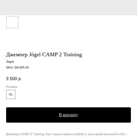
Джемпер Jögel CAMP 2 Training
Jögel
SKU:
SKU05-20
3 500
р.
Размер
XL
В корзину
Джемпер CAMP 2 Training Top с воротником-стойкой и застежкой-молнией в 3/4 –