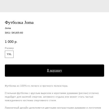
Футболка Joma
Joma
SKU:
SKU05-60
1 000
р.
Размер
YXL
В корзину
Футболка из 100%-го легкого и прочного полиэстера.
Стильная футболка с круглым вырезом и короткими рукавами (реглан) отлично
подойдет для занятий спортом, активного отдыха или может стать частью
повседневного костюма спортивного стиля.
Лаконичный дизайн дополняется цветными контрастными рукавами и логотипом