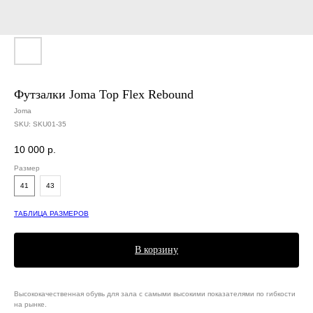
Футзалки Joma Top Flex Rebound
Joma
SKU:
SKU01-35
10 000
р.
Размер
41
43
ТАБЛИЦА РАЗМЕРОВ
В корзину
Высококачественная обувь для зала с самыми высокими показателями по гибкости
на рынке.