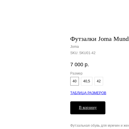
Футзалки Joma Mundi
Joma
SKU:
SKU01-42
7 000
р.
Размер
40
40,5
42
ТАБЛИЦА РАЗМЕРОВ
В корзину
Футзальная обувь для мужчин и ж