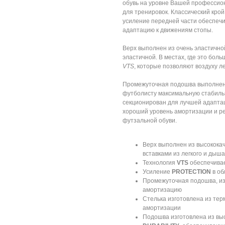
обувь на уровне Вашей профессион
для тренировок. Классический кро
усиление передней части обеспечи
адаптацию к движениям стопы.
Верх выполнен из очень эластичной
эластичной. В местах, где это бо
VTS
, которые позволяют воздуху л
Промежуточная подошва выполнена
футболисту максимальную стабильн
секционирован для лучшей адаптац
хороший уровень амортизации и ре
футзальной обуви.
Верх выполнен из высококач
вставками из легкого и дыш
Технология
VTS
обеспечивае
Усиление
PROTECTION
в об
Промежуточная подошва, изг
амортизацию
Стелька изготовлена из те
амортизации
Подошва изготовлена из вы