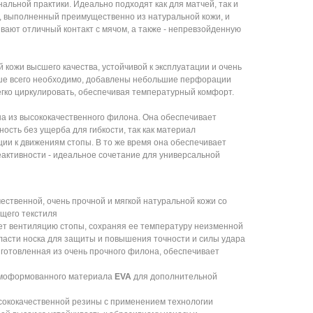
альной практики. Идеально подходят как для матчей, так и
й, выполненный преимущественно из натуральной кожи, и
вают отличный контакт с мячом, а также - непревзойденную
 кожи высшего качества, устойчивой к эксплуатации и очень
льше всего необходимо, добавлены небольшие перфорации
егко циркулировать, обеспечивая температурный комфорт.
 из высококачественного филона. Она обеспечивает
ость без ущерба для гибкости, так как материал
ии к движениям стопы. В то же время она обеспечивает
активности - идеальное сочетание для универсальной
ественной, очень прочной и мягкой натуральной кожи со
ащего текстиля
т вентиляцию стопы, сохраняя ее температуру неизменной
ласти носка для защиты и повышения точности и силы удара
отовленная ​​из очень прочного филона, обеспечивает
рмоформованного материала
EVA
для дополнительной
сококачественной резины с применением технологии