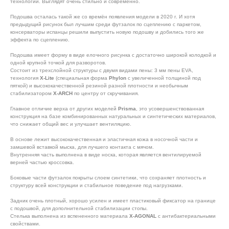
технологии. Выглядят очень стильно и современно.
Подошва осталась такой же со времён появления модели в 2020 г. И хотя
предыдущий рисунок был лучшим среди футзалок по сцеплению с паркетом,
консерваторы испанцы решили выпустить новую подошву и добились того же
эффекта по сцеплению.
Подошва имеет форму в виде елочного рисунка с достаточно широкой колодкой и
одной крупной точкой для разворотов.
Состоит из трехслойной структуры с двумя видами пены: 3 мм пены EVA,
технология
X-Lite
(специальная форма
Phylon
с увеличенной толщиной под
пяткой) и высококачественной резиной разной плотности и необычным
стабилизатором
X-ARCH
по центру от скручивания.
Главное отличие верха от других моделей
Prisma
, это усовершенствованная
конструкция на базе комбинированных натуральных и синтетических материалов,
что снижает общий вес и улучшает вентиляцию.
В основе лежит высококачественная и эластичная кожа в носочной части и
замшевой вставкой мыска, для лучшего контакта с мячом.
Внутренняя часть выполнена в виде носка, которая является вентилируемой
верней частью кроссовка.
Боковые части футзалок покрыты слоем синтетики, что сохраняет плотность и
структуру всей конструкции и стабильное поведение под нагрузками.
Задник очень плотный, хорошо усилен и имеет пластиковый фиксатор на границе
с подошвой, для дополнительной стабилизации стопы.
Стелька выполнена из вспененного материала
X-AGONAL
с антибактериальными
свойствами.