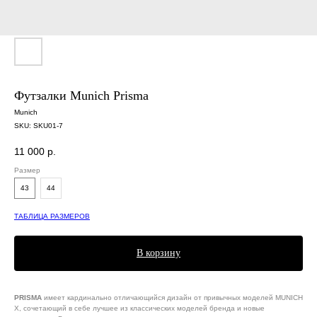
Футзалки Munich Prisma
Munich
SKU:
SKU01-7
11 000
р.
Размер
43
44
ТАБЛИЦА РАЗМЕРОВ
В корзину
PRISMA
имеет кардинально отличающийся дизайн от привычных моделей MUNICH
X, сочетающий в себе лучшее из классических моделей бренда и новые