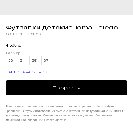
Футзалки детские Joma Toledo
SKU:
SKU-JR01-69
4 500
р.
Размер
33
34
35
37
ТАБЛИЦА РАЗМЕРОВ
В корзину
В меру мягкие, легкие, но за счет этого не лишены прочности. Не требуют
"разноски". Обувь изготовлена из высококачественной натуральной кожи, имеет
усиленную пятку и носок. Специальная технология подошвы обеспечивает
максимальное сцепление с поверхностью.