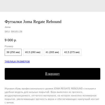
Футзалки Joma Regate Rebound
Joma
SKU:
SKU01-28
9 000
р.
Размер
39 (250 мм)
40,5 (260 мм)
41 (265 мм)
42,5 (275 мм)
ТАБЛИЦА РАЗМЕРОВ
В корзину
Игровая обувь профессионального уровня JOMA REGATE REBOUND стильная и
удобная модель для зальных покрытий. Верх выполнен из прочного,
воздухопроницаемого, сетчатого материала, на которое нанесено полимерное
покрытие, увеличивающее прочность верха и обеспечивающее наилучший контакт
с мячом.