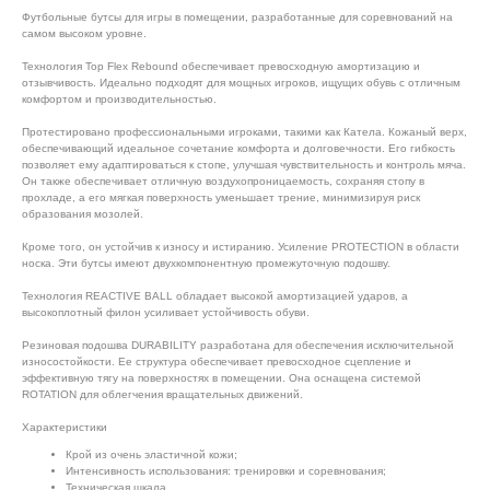
Футбольные бутсы для игры в помещении, разработанные для соревнований на
самом высоком уровне.
Технология Top Flex Rebound обеспечивает превосходную амортизацию и
отзывчивость. Идеально подходят для мощных игроков, ищущих обувь с отличным
комфортом и производительностью.
Протестировано профессиональными игроками, такими как Катела. Кожаный верх,
обеспечивающий идеальное сочетание комфорта и долговечности. Его гибкость
позволяет ему адаптироваться к стопе, улучшая чувствительность и контроль мяча.
Он также обеспечивает отличную воздухопроницаемость, сохраняя стопу в
прохладе, а его мягкая поверхность уменьшает трение, минимизируя риск
образования мозолей.
Кроме того, он устойчив к износу и истиранию. Усиление PROTECTION в области
носка. Эти бутсы имеют двухкомпонентную промежуточную подошву.
Технология REACTIVE BALL обладает высокой амортизацией ударов, а
высокоплотный филон усиливает устойчивость обуви.
Резиновая подошва DURABILITY разработана для обеспечения исключительной
износостойкости. Ее структура обеспечивает превосходное сцепление и
эффективную тягу на поверхностях в помещении. Она оснащена системой
ROTATION для облегчения вращательных движений.
Характеристики
Крой из очень эластичной кожи;
Интенсивность использования: тренировки и соревнования;
Техническая шкала