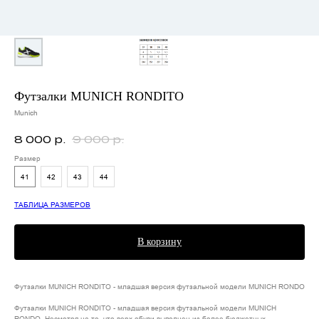
Футзалки MUNICH RONDITO
Munich
8 000
р.
9 000
р.
Размер
41
42
43
44
ТАБЛИЦА РАЗМЕРОВ
В корзину
Футзалки MUNICH RONDITO - младшая версия футзальной модели MUNICH RONDO
Футзалки MUNICH RONDITO - младшая версия футзальной модели MUNICH
RONDO. Несмотря на то, что верх обуви выполнен из более бюджетных