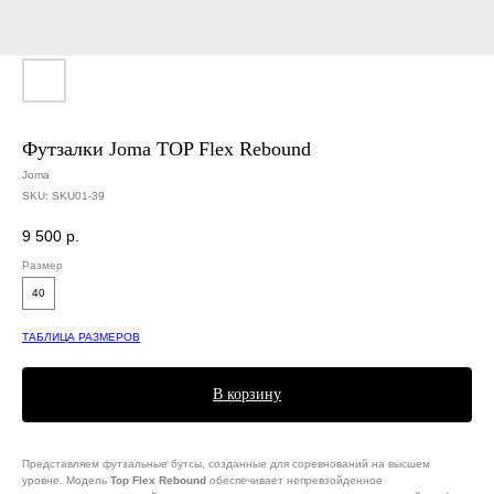
Футзалки Joma TOP Flex Rebound
Joma
SKU:
SKU01-39
9 500
р.
Размер
40
ТАБЛИЦА РАЗМЕРОВ
В корзину
Представляем футзальные бутсы, созданные для соревнований на высшем
уровне. Модель
Top Flex Rebound
обеспечивает непревзойденное