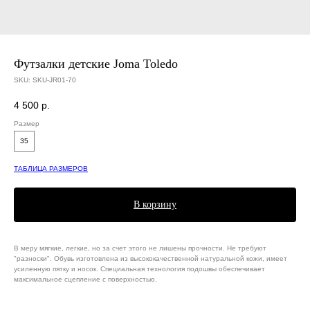
Футзалки детские Joma Toledo
SKU:
SKU-JR01-70
4 500
р.
Размер
35
ТАБЛИЦА РАЗМЕРОВ
В корзину
В меру мягкие, легкие, но за счет этого не лишены прочности. Не требуют
"разноски". Обувь изготовлена из высококачественной натуральной кожи, имеет
усиленную пятку и носок. Специальная технология подошвы обеспечивает
максимальное сцепление с поверхностью.