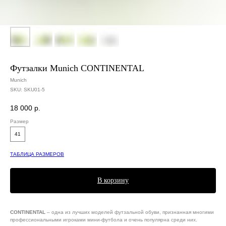
Футзалки Munich CONTINENTAL
Munich
SKU:
SKU01-5
18 000
р.
Размер
41
ТАБЛИЦА РАЗМЕРОВ
В корзину
CONTINENTAL
– одна из лучших моделей футзальной обуви, признанная многими
профессиональными игроками мини-футбола и очень популярна среди них.