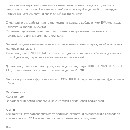
Классический верх, выполненный из качественной кожи кенгуру и буйвола, в
сочетании с фирменной высококлассной нескользящей подошвой гарантирует
наилучшую устойчивость и прекрасный контроль мяча.
Специально разработанная технологами подошва с добавлением EVA уменьшает
нагрузку на коленный сустав.
Отличное сцепление позволяет резко менять направление движения, что
немаловажно для динамичного футзала.
Высокий подъем защищает голеностоп от всевозможных повреждений при резких
маневрах на паркете.
Также модель CONTINENTAL снабжена продольной линией сгиба между пяткой и
стопой для предотвращения всевозможных растяжений.
Данная модель выполнена в расцветке под легендарную CONTINENTAL CLASSIC
821, но в отличии от нее имеет мягкую подошву X-LITE.
Многие игроки мини-футбола считают CONTINENTAL лучшей моделью футзальной
обуви.
Особенности:
Кожа кенгуру
Водонепроницаемая коровья кожа с жесткой нейлоновой подкладкой
X-LITE
Технология, которая обеспечивает большую легкость и амортизацию благодаря
использованию ЭВА в качестве основного компонента подошвы.
Состав: