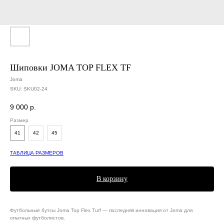
Шиповки JOMA TOP FLEX TF
Joma
SKU:
SKU02-24
9 000
р.
Размер
41
42
45
ТАБЛИЦА РАЗМЕРОВ
В корзину
Футбольные бутсы Joma Top Flex Turf — последняя инновация от Joma для
опытных футболистов.