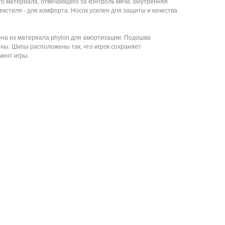
го материала, отвечающего за контроль мяча. Внутренняя
текстиля - для комфорта. Носок усилен для защиты и качества
на из материала phylon для амортизации. Подошва
ины. Шипы расположены так, что игрок сохраняет
мент игры.