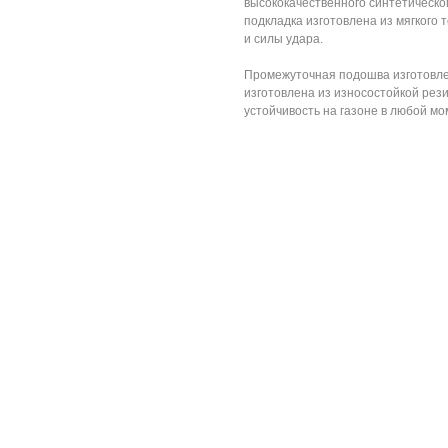
высококачественного синтетическо
подкладка изготовлена из мягкого 
и силы удара.
Промежуточная подошва изготовле
изготовлена из износостойкой рез
устойчивость на газоне в любой мо