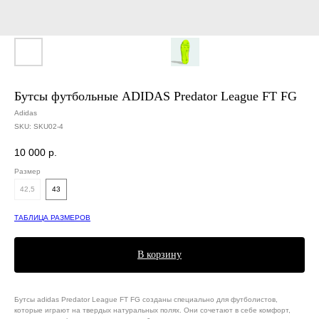
Бутсы футбольные ADIDAS Predator League FT FG
Adidas
SKU:
SKU02-4
10 000
р.
Размер
42,5
43
ТАБЛИЦА РАЗМЕРОВ
В корзину
Бутсы adidas Predator League FT FG созданы специально для футболистов,
которые играют на твердых натуральных полях. Они сочетают в себе комфорт,