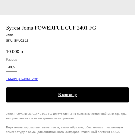
Бутсы Joma POWERFUL CUP 2401 FG
Joma
SKU:
SKU02-13
10 000
р.
Размер
43,5
ТАБЛИЦА РАЗМЕРОВ
В корзину
Joma POWERFUL CUP 2401 FG изготовлены из высококачественной микрофибры,
которая легкая и в то же время очень прочная.
Верх очень хорошо впитывает пот и, таким образом, обеспечивает постоянную
температуру в обуви для оптимального комфорта. Усиленный элемент SOCK