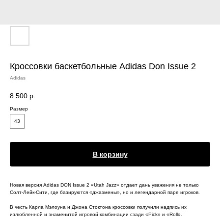
Кроссовки баскетбольные Adidas Don Issue 2
Adidas
8 500
р.
Размер
43
В корзину
Новая версия Adidas DON Issue 2 «Utah Jazz» отдает дань уважения не только
Солт-Лейк-Сити, где базируются «джазмены», но и легендарной паре игроков.
В честь Карла Мэлоуна и Джона Стоктона кроссовки получили надпись их
излюбленной и знаменитой игровой комбинации сзади «Pick» и «Roll».