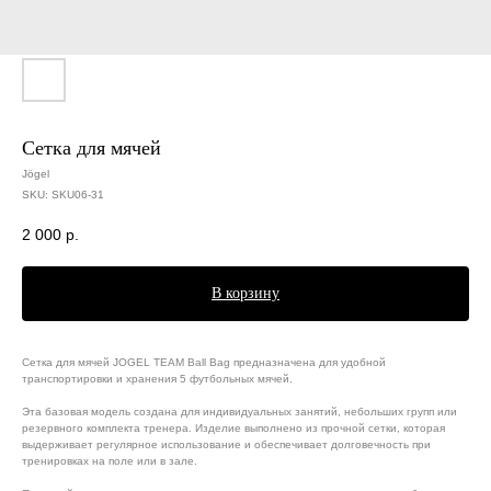
Сетка для мячей
Jögel
SKU:
SKU06-31
2 000
р.
В корзину
Сетка для мячей JOGEL TEAM Ball Bag предназначена для удобной
транспортировки и хранения 5 футбольных мячей.
Эта базовая модель создана для индивидуальных занятий, небольших групп или
резервного комплекта тренера. Изделие выполнено из прочной сетки, которая
выдерживает регулярное использование и обеспечивает долговечность при
тренировках на поле или в зале.